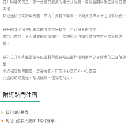
日升咖啡民宿是一家十分講究氣氛的複合式餐廳，用餐空間以及室外的庭園
玩
區域，
樂
都經過精心設計與規劃，店內主要提供套餐、火鍋及咖啡果汁之用餐服務。
地
圖
日升咖啡民宿使用專業的咖啡烘培機加上自己培育的咖啡，
烘焙出香醇、令人讚賞的頂級咖啡。這裡還開放咖啡烘培室供民眾參觀體
顧
驗。
客
服
另外日升咖啡民宿位在麻園村荷蘭井及麻園煙樓兩處歷史古蹟處的三合院建
務
築，
鄰近福智教育園區、農委會花卉研究中心及花卉中心園區，
此處的明媚風光，環境幽靜，值得您前來。
顧
客
附近熱門住宿
滿
意
度
⋟
日升咖啡民宿
⋟
劍湖山渡假大飯店【環保標章...
訂