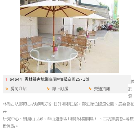
特
色
民
宿
全
球
租
車
⫯
64644 雲林縣古坑鄉麻園村8鄰麻園25-1號
位
⋟
房間介紹
⋟
線上訂房
⋟
交通資訊
於
網
雲
紅
林縣古坑鄉的古坑咖啡民宿~日升咖啡民宿，鄰近綠色隧道公園、農委會花
帶
卉
你
研究中心、劍湖山世界、華山遊憩區(咖啡休閒園區) 、古坑鄉農會…等旅
玩
遊景點。