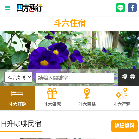
斗六住宿
四
方
通
行
訂
房
搜 尋
台
灣
訂
斗六訂房
斗六優惠
斗六景點
斗六行程
房
日升咖啡民宿
詳細資料
直接跟飯店訂房
HOT